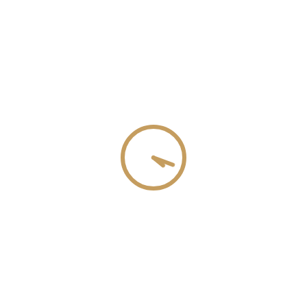
Wichtige Mitteilung
Liebe Gäste,
aufgrund von Wartungsarbeiten an unserer Homepage wird diese
am
21.07.2026
sowie voraussichtlich am
22.07.2026
nicht
erreichbar sein.
Reservierungsanfragen erreichen uns in diesem Zeitraum nur
telefonisch unter 04792 955659
Wir bitten um Euer Verständnis!
Mit herzlichen Grüßen,
Euer Sonntag
Verstanden